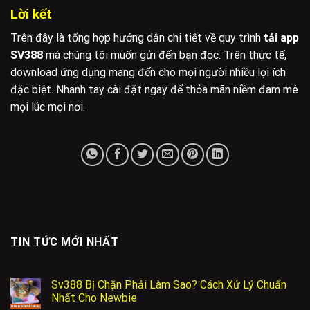
Lời kết
Trên đây là tổng hợp hướng dẫn chi tiết về quy trình
tải app
SV388
mà chúng tôi muốn gửi đến bạn đọc. Trên thực tế,
download ứng dụng mang đến cho mọi người nhiều lợi ích
đặc biệt. Nhanh tay cài đặt ngay để thỏa mãn niềm đam mê
mọi lúc mọi nơi.
TIN TỨC MỚI NHẤT
Sv388 Bị Chặn Phải Làm Sao? Cách Xử Lý Chuẩn
Nhất Cho Newbie