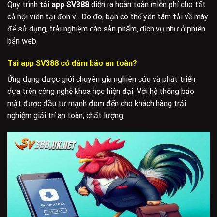
Quy trình
tải app SV388
diễn ra hoàn toàn miễn phí cho tất
cả hội viên tại đơn vị. Do đó, bạn có thể yên tâm tải về máy
để sử dụng, trải nghiệm các sản phẩm, dịch vụ như ở phiên
bản web.
Tải app SV388 có đảm bảo an toàn?
Ứng dụng được giới chuyên gia nghiên cứu và phát triển
dựa trên công nghệ khoa học hiện đại. Với hệ thống bảo
mật được đầu tư mạnh đem đến cho khách hàng trải
nghiệm giải trí an toàn, chất lượng.