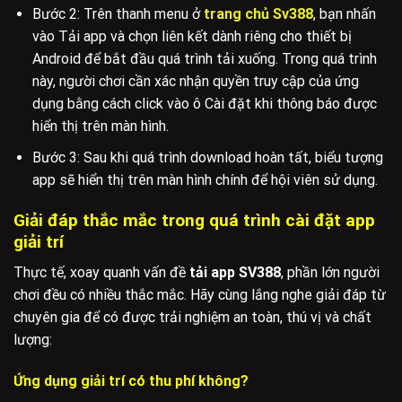
Bước 2: Trên thanh menu ở
trang chủ Sv388
, bạn nhấn
vào Tải app và chọn liên kết dành riêng cho thiết bị
Android để bắt đầu quá trình tải xuống. Trong quá trình
này, người chơi cần xác nhận quyền truy cập của ứng
dụng bằng cách click vào ô Cài đặt khi thông báo được
hiển thị trên màn hình.
Bước 3: Sau khi quá trình download hoàn tất, biểu tượng
app sẽ hiển thị trên màn hình chính để hội viên sử dụng.
Giải đáp thắc mắc trong quá trình cài đặt app
giải trí
Thực tế, xoay quanh vấn đề
tải app SV388
, phần lớn người
chơi đều có nhiều thắc mắc. Hãy cùng lắng nghe giải đáp từ
chuyên gia để có được trải nghiệm an toàn, thú vị và chất
lượng:
Ứng dụng giải trí có thu phí không?