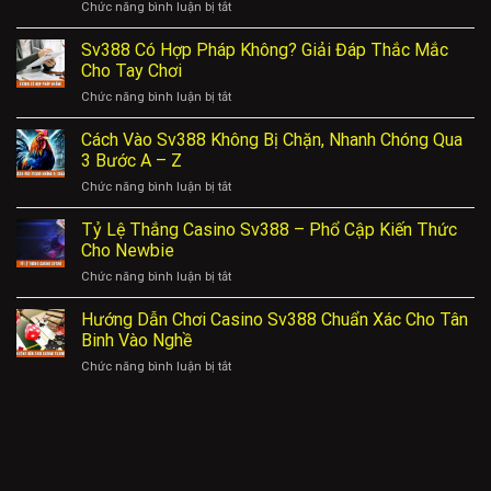
ở
Chức năng bình luận bị tắt
Sv388
Bị
Sv388 Có Hợp Pháp Không? Giải Đáp Thắc Mắc
Chặn
Cho Tay Chơi
Phải
ở
Chức năng bình luận bị tắt
Làm
Sv388
Sao?
Có
Cách Vào Sv388 Không Bị Chặn, Nhanh Chóng Qua
Cách
Hợp
Xử
3 Bước A – Z
Pháp
Lý
ở
Chức năng bình luận bị tắt
Không?
Chuẩn
Cách
Giải
Nhất
Vào
Tỷ Lệ Thắng Casino Sv388 – Phổ Cập Kiến Thức
Đáp
Cho
Sv388
Thắc
Cho Newbie
Newbie
Không
Mắc
ở
Chức năng bình luận bị tắt
Bị
Cho
Tỷ
Chặn,
Tay
Lệ
Hướng Dẫn Chơi Casino Sv388 Chuẩn Xác Cho Tân
Nhanh
Chơi
Thắng
Chóng
Binh Vào Nghề
Casino
Qua
ở
Chức năng bình luận bị tắt
Sv388
3
Hướng
–
Bước
Dẫn
Phổ
A
Chơi
Cập
–
Casino
Kiến
Z
Sv388
Thức
Chuẩn
Cho